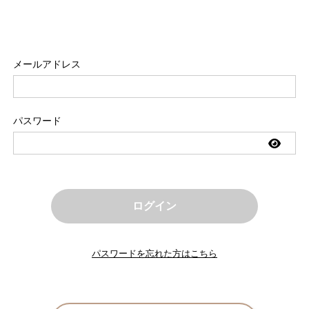
メールアドレス
パスワード
ログイン
パスワードを忘れた方はこちら